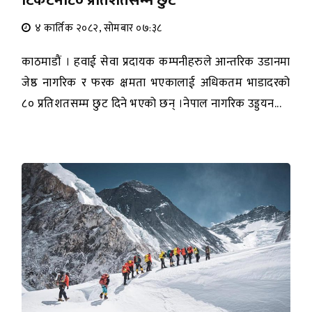
टिकटमा८० प्रतिशतसम्म छुट
४ कार्तिक २०८२, सोमबार ०७:३८
काठमाडौं । हवाई सेवा प्रदायक कम्पनीहरुले आन्तरिक उडानमा
जेष्ठ नागरिक र फरक क्षमता भएकालाई अधिकतम भाडादरको
८० प्रतिशतसम्म छुट दिने भएको छन् ।नेपाल नागरिक उड्डयन...