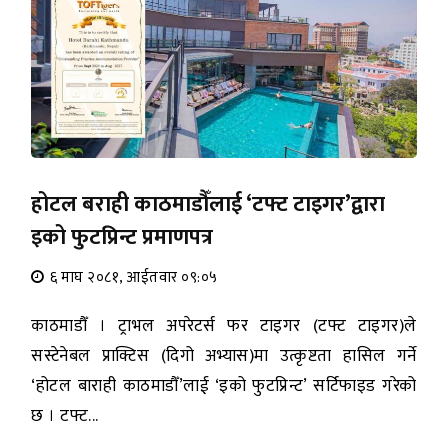
होटल बराही काठमाडौँलाई ‘टफ्ट टाइगर’द्वारा
इको फुटप्रिन्ट प्रमाणपत्र
६ माघ २०८१, आईतवार ०९:०५
काठमाडौँ । ट्राभल अपरेटर्स फर टाइगर (टफ्ट टाइगर)ले
सस्टेनेबल प्राक्टिस (दिगो अभ्यास)मा उत्कृष्टता हासिल गर्ने
‘होटल बाराही काठमाडौँ’लाई ‘इको फुटप्रिन्ट’ सर्टिफाइड गरेको
छ । टफ्ट...