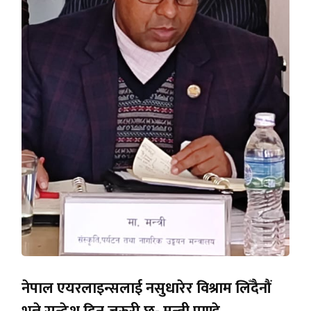
नेपाल एयरलाइन्सलाई नसुधारेर विश्राम लिँदैनौं