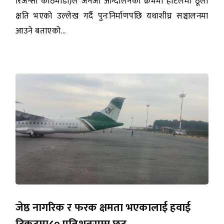
रिजेन्सी काठमाडौँ)ले जेनजी आन्दोलनका क्रममा होटलमा ठूलो
क्षति भएको उल्लेख गर्दै पुनःनिर्माणपछि यथाशीघ्र सञ्चालनमा
आउने बताएको...
जेष्ठ नागरिक र फरक क्षमता भएकालाई हवाई