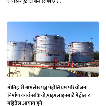
एक दिनमै दुईवटा पोल उठाएपछि ६...
मोतिहारी-अमलेखगञ्ज पेट्रोलियम परियोजना
निर्माण कार्य सकियो,पाइपलाइनबाटै पेट्रोल र
मट्टितेल आयात हुने