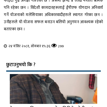
फाइदा पुग्ने अपेक्षा गरिएको छ । जसमा झण्डै ४ लाख नेपाली श्रमिक
पनि रहेका छन । विदेशी कामदारहरूलाई ईपीएफ योगदान अनिवार्य
गर्ने योजनाको मलेसियाका अधिकारवादीहरुले स्वागत गरेका छन ।
उनीहरुले यो योजना सफल बनाउन बलियो अनुगमन आवश्यक रहेको
बताएका छन ।
२४ मंसिर २०८१, सोमबार १५:३६
299
छुटाउनुभयो कि ?