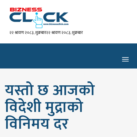
२२ श्रावण २०८३, शुक्रबार२२ श्रावण २०८३, शुक्रबार
Toggl
navig
यस्तो छ आजको
विदेशी मुद्राको
विनिमय दर