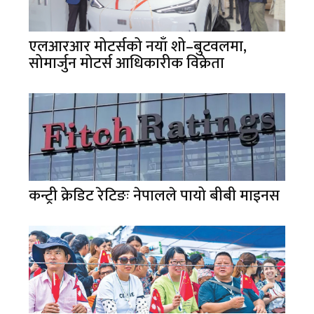
एलआरआर मोटर्सको नयाँ शो–बुटवलमा,
सोमार्जुन मोटर्स आधिकारीक विक्रेता
कन्ट्री क्रेडिट रेटिङः नेपालले पायो बीबी माइनस