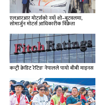
एलआरआर मोटर्सको नयाँ शो–बुटवलमा,
सोमार्जुन मोटर्स आधिकारीक विक्रेता
कन्ट्री क्रेडिट रेटिङः नेपालले पायो बीबी माइनस