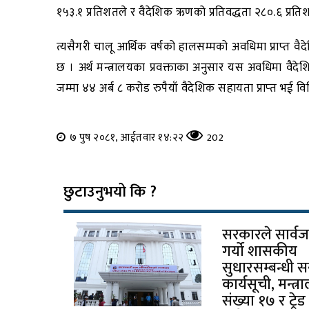
१५३.१ प्रतिशतले र वैदेशिक ऋणको प्रतिवद्धता २८०.६ प्रत
त्यसैगरी चालू आर्थिक वर्षको हालसम्मको अवधिमा प्राप्‍त
छ । अर्थ मन्त्रालयका प्रवक्ताका अनुसार यस अवधिमा वैदे
जम्मा ४४ अर्ब ८ करोड रुपैयाँ वैदेशिक सहायता प्राप्‍त भई व
७ पुष २०८१, आईतवार १४:२२
202
छुटाउनुभयो कि ?
सरकारले सार्व
गर्यो शासकीय
सुधारसम्बन्धी 
कार्यसूची, मन्त्
संख्या १७ र ट्रे