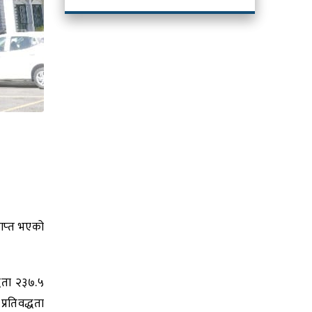
ाप्‍त भएको
्धता २३७.५
्रतिवद्धता