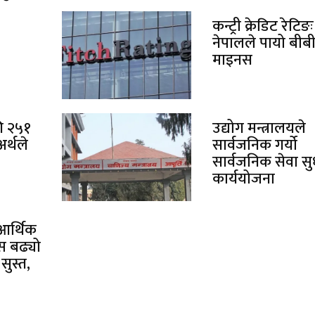
कन्ट्री क्रेडिट रेटिङः
नेपालले पायो बीब
माइनस
ि २५१
उद्योग मन्त्रालयले
र्थले
सार्वजनिक गर्यो
सार्वजनिक सेवा स
कार्ययोजना
आर्थिक
्स बढ्यो
सुस्त,