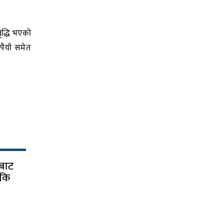
ृद्धि भएको
पैयाँ समेत
बाट
ँकि