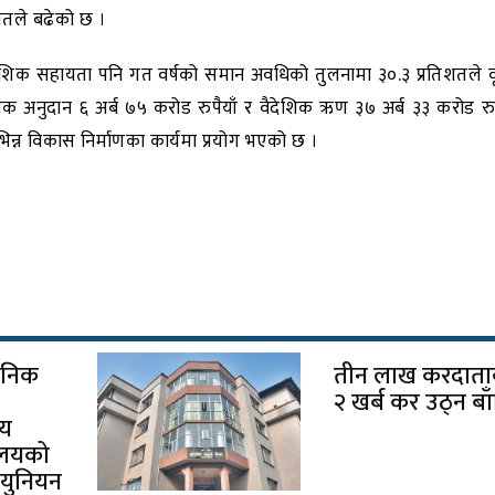
िशतले बढेको छ ।
 वैदेशिक सहायता पनि गत वर्षको समान अवधिको तुलनामा ३०.३ प्रतिशतले व
शिक अनुदान ६ अर्ब ७५ करोड रुपैयाँ र वैदेशिक ऋण ३७ अर्ब ३३ करोड रु
िभिन्न विकास निर्माणका कार्यमा प्रयोग भएको छ ।
जनिक
तीन लाख करदाता
२ खर्ब कर उठ्न बा
सय
रालयको
ड युनियन