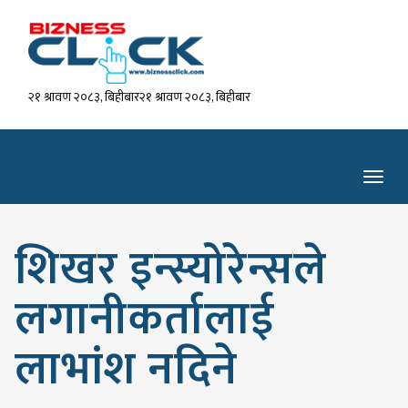
२१ श्रावण २०८३, बिहीबार२१ श्रावण २०८३, बिहीबार
Toggl
navig
शिखर इन्स्योरेन्सले
लगानीकर्तालाई
लाभांश नदिने