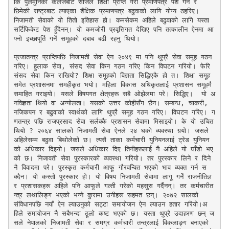
कि पुलमुनिका कलेजबाट सजिलै शिक्षा प्राप्त गरी प्रमाणपत्र पेश गर्ने र  
छिमेकी राष्ट्रबाट ल्याएका शैक्षिक प्रमाणपत्र बढुवाको लागि योग्य ठहरिए। 
निजामती सेवाको यो तितो इतिहास हो। कमसेकम अहिले बढुवाको लागि यस्ता 
सर्टिफिकेट पेश हुँदैनन्। यो कमजोरी प्रवृत्तिगत देखिए पनि तत्कालीन ऐनमा आ
फ्नो इच्छापूर्ति गर्ने समूहको दबाब बढी रहनु थियो। 

प्रजातन्त्र प्राप्तिपछि निजामती सेवा ऐन २०४९ मा पनि थुप्रै सेवा समूह गठन 
गरिए। हुलाक सेवा, संसद सेवा किन गठन गरिए किन विघटन गरियो। फेरि 
संसद सेवा किन राखियो? शिक्षा समूहको विज्ञता सिद्धिएकै हो त। शिक्षा समूह 
समेत प्रशासनमा समहीकृत भयो। महिला विकास अधिकृतलाई प्रशासन समूहमै 
समाहित गराइयो। यसले विषयगत क्षेत्रहरू सबै ओझेलमा परे। सिद्धिए।  यो अ
नविज्ञता थियो वा अन्योलता। यसको उत्तर कोहीसँग छैन। सम्बन्ध, चाकरी, 
नजिकपन र बढुवाको स्वार्थको लागि थुप्रै समूह गठन गरिए। विघटन गरिए। ग
णतन्त्र पछि राजप्रसाद सेवा सर्लक्कै प्रशासन सेवामा मिसाइयो। के यो उचित 
थियो ? २०६४ सालको निजामती सेवा ऐनले २४ घको व्यवस्था गर्‍यो। जसले 
अहिलेसम्म बढुवा बिथोलेको छ। त्यसै ताका कर्मचारी युनियनलाई ट्रेड युनियन
को अधिकार दिइयो। जसले अधिकार दिए तिनीहरूलाई नै अहिले यो घाँडो भए
को छ। निजावती सेवा पुरस्कारको व्यवस्था गरियो। तर पुरस्कार लिने र दिने 
नै विवादमा परे। पुरस्कृत कर्मचारी आफू गौरवन्वित भएको भाव व्यक्त गर्न स
क्दैन। यो कस्तो पुरस्कार हो। यो विषय निजामती सेवामा लागू गर्ने राजनीतिज्ञ 
र प्रशासकहरू अहिले पनि आफूले गल्ती गरेको महसुस गर्दैनन्। तर कर्मचारीत
न्त्र लथालिङ्ग भएको भन्ने कुरामा उनीहरू सहमत छन्। २०७२ सालको 
संविधानपछि नयाँ ऐन ल्याउनुको सट्टा समायोजन ऐन ल्याउन हतार गरियो।अ
हिले समायोजन नै सबैभन्दा ठूलो कष्ट भएको छ। यस्ता थुप्रै उदाहरण छन् ज
सले नेपालको निजामती सेवा र समग्र कर्मचारी तन्त्रलाई विकलाङ्ग बनाएको 