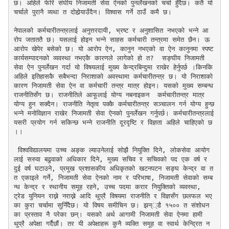
छ। अहिले फेरि संघीय निजामती सेवा ऐनको पुनर्लेखनको चर्चा हुँदैछ। कतै यो 
चर्चाले पुरानै व्यथा त दोहोर्‍याउँदैन। विश्वास गर्ने ठाउँ कमै छ।

नेपालको कर्मचारीतन्त्रलाई अनुत्तरदायी, भ्रष्ट र अनुशासित नभएको भन्ने आ
रोप जताततै छ। यसलाई होइन भन्ने साहस कर्मचारी तन्त्रमा समेत छैन। ऊ 
आरोप खेपेर बसेको छ। यो आरोप ऐन, कानुन नभएको वा ऐन कानुनमा स्पष्ट 
कार्यसम्पादनको व्यवस्था नभएकै कारणले लागेको हो त?  सङ्घीय निजामती 
सेवा ऐन पुनर्लेखन गर्दा यो विषयलाई मुख्य केन्द्रबिन्दुमा राखेर हेर्नुपर्छ ।किनकि 
अहिले इतिहासकै सबैभन्दा निराशाको अवस्थामा कर्मचारीतन्त्र छ। यो निराशाको 
कारण निजामती सेवा ऐन वा कर्मचारी तन्त्र मात्र होइन। यसको मुख्य सम्बन्ध 
राजनीतिसँग छ। राजनीतिले आफूलाई योग्य नबनाइकन  कर्मचारीतन्त्र मात्र 
योग्य हुन सक्दैन। राजनीति नेतृत्व पक्कै कर्मचारीतन्त्र सञ्चालन गर्न योग्य हुन्छ 
भन्ने मनोविज्ञान राखेर निजामती सेवा ऐनको पुनर्लेखन गर्नुपर्छ। कर्मचारीतन्त्रलाई 
यसरी प्रयोग गर्न सकिन्छ भन्ने राजनीति दूरदृष्टि र विज्ञता अहिले चाहिएको छ
।। 

 विश्वविद्यालयमा उच्च अङ्क ल्याउनेलाई सोझै नियुक्ति दिने, लोकसेवा आयोग
लाई सरुवा बढुवाको अधिकार दिने, मुख्य सचिव र सचिवको पद एक वर्ष र 
दुई वर्ष घटाउने, प्रमुख प्रशासकीय अधिकृतको खटनपटन सङ्घ केन्द्र वा त
त एकाइले गर्ने, निजामती सेवा ऐनको नाम र परिभाषा, निजामती सेवाको सम्ब
न्ध केन्द्र र स्थानीय समूह रहने, उच्च पदमा करार नियुक्तिको व्यवस्था, 
ट्रेड युनियन राख्ने नराख्ने आदि थुप्रै विषयमा राजनीति र विज्ञसँग छलफल भए
का कुरा चर्चामा सुनिँदैछ। यो विषय समीचिन छ। झन््डै १५०० त संशोधन
का प्रस्ताव नै परेका छन्। यसको अर्थ आगामी निजामती सेवा ऐनमा हामी 
थुप्रै अपेक्षा गर्दैछौं। तर यी अपेक्षाहरू कुनै व्यक्ति समूह वा स्वार्थ केन्द्रित न