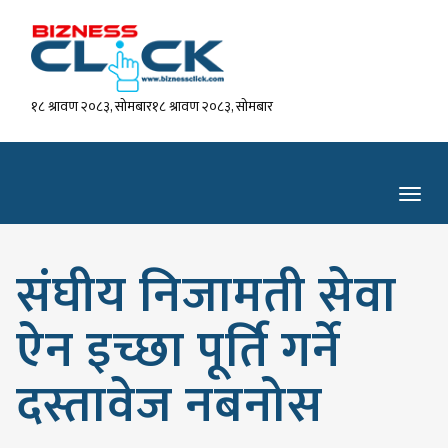
१८ श्रावण २०८३, सोमबार१८ श्रावण २०८३, सोमबार
Toggl
navig
संघीय निजामती सेवा
ऐन इच्छा पूर्ति गर्ने
दस्तावेज नबनोस