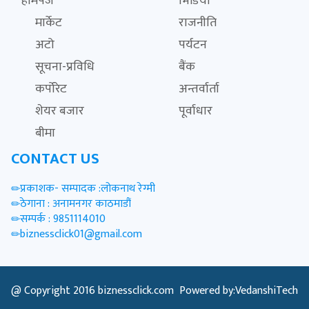
होमपेज
भिडियो
मार्केट
राजनीति
अटो
पर्यटन
सूचना-प्रविधि
बैंक
कर्पोरेट
अन्तर्वार्ता
शेयर बजार
पूर्वाधार
बीमा
CONTACT US
प्रकाशक- सम्पादक :लोकनाथ रेग्मी
ठेगाना : अनामनगर काठमाडौं
सम्पर्क : 9851114010
biznessclick01@gmail.com
@ Copyright 2016
biznessclick.com
Powered by:VedanshiTech