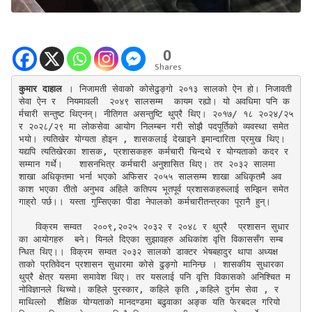
0
Shares
कुमार दाहाल
 । निजामती सेवाको कोसेढुङ्गो २०१३ सालको ऐन हो। निजावती 
सेवा ऐन र  नियमावली  २०४९ सालसम्म  कायम रह्यो। यो अवधिमा पनि क
र्मचारी सन्तुष्ट थिएनन्। नीतिगत असन्तुष्टि थुप्रै थिए। २०१७/ १८ २०२४/२५ 
र २०२८/२९ मा लोकसेवा आयोग निलम्बन गरी सोझै पदपूर्तिको व्यवस्था समेत 
भयो। त्यतिखेर योग्यता होइन , शासकलाई देखाइने इमान्दारिता प्रमुख थिए। 
यद्यपि त्यतिखेरका शासक, प्रशासकहरु कर्मचारी चिन्दथे र योग्यताको कदर र 
सम्मान गर्थे।   शासनभित्र कर्मचारी अनुशासित थिए। तर २०३२ सालमा 
शाखा अधिकृतमा भर्ना भएको अफिसर २०५५ सालसम्म शाखा अधिकृतमै अव
काश भएका तीतो अनुभव अहिले कतिपय भूतपूर्व प्रशासकहरूलाई सम्झिन समेत 
गाह्रो पर्छ।। यस्ता गुम्सिएका पीडा नेपालको कर्मचारीतन्त्रका पूरानै हुन्।

   विक्रम सम्वत  २००९,२०२५ २०३२ र २०४८ र थुप्रै  प्रशासन सुधार
का आयोगहरु  बने। यिनले दिएका सुझावहरु अधिकांश वृत्ति विकाससँग सम्ब
न्धित थिए।। विक्रम सम्वत २०३२ सालको डाक्टर भेषबहादुर थापा अध्यक्ष
ताकाे प्रतिवेदन प्रशासन सुधारमा कोसे ढुङ्गो मानिन्छ । शासकीय सुधारका 
थुप्रै क्षेत्र यसमा समावेश थिए। तर यसलाई पनि वृत्ति विकासको अनिश्चित म
नोविज्ञानले थिच्यो। कहिले पुरस्कार, कहिले कृति ,कहिले दुर्गम सेवा , र 
माथिल्लो  शैक्षिक योग्यताको मानदण्डमा बढुवाका अङ्क यति फेरबदल गरियो 