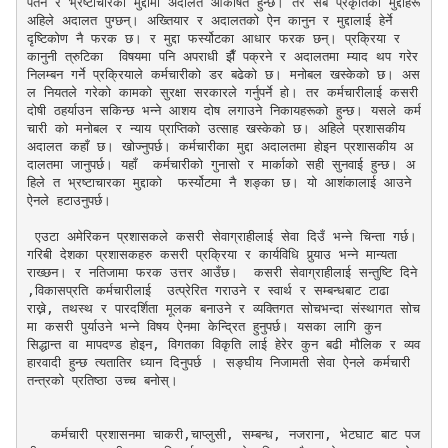
पतन र भ्रष्टाचारको मुद्दामा अदालत आकर्षित हुन्छ। तर सबै प्रकृतिका मुद्दाहरू 
अहिले अदालत पुग्छन्। अख्तियार र अदालतको ऐन कानुन र मुद्दालाई हेर्ने 
दृष्टिकोण नै फरक छ। र मुद्दा फर्स्योटका आधार फरक छन्। प्रक्रिया र 
कानुनी त्रुटिका  विषयमा पनि अपराधी झैँ पक्रने र अदालतमा म्याद थप गरेर 
निलम्बन गर्ने प्रक्रियाले कर्मचारीको डर बढेको छ। मनोबल खस्केको छ। अस
ल नियतले गरेको कामको सुरक्षा सरकारले गर्नुपर्ने हो। तर कर्मचारीलाई कसरी 
दोषी ठहर्याउन सकिन्छ भन्ने आशय दोष लगाउने निकायहरूको हुन्छ। यसले कर्म
चारी को मनोबल र न्याय प्राप्तिको उत्साह खस्केको छ। अहिले प्रशासकीय 
अदालत कहाँ छ। खोज्नुपर्छ। कर्मचारीका मुद्दा अदालतमा होइन प्रशासकीय अ
दालतमा जानुपर्छ। यहाँ  कर्मचारीको गुनासो र मार्काकाे सही सुनवाई हुन्छ। अ
हिले त भ्रष्टाचारका मुद्दाको  फर्स्योटमा नै शङ्का छ। यो आशंकालाई आउने 
ऐनले हटाउनुपर्छ।

 एउटा अमेरिकन प्रशासकले कसरी सेवाग्राहीलाई सेवा दिउँ भन्ने चिन्ता गर्छ। 
गरिबी देशका प्रशासकहरु कसरी प्रक्रिया र कार्यविधि पुर्‍याउ भन्ने मान्यता 
राख्छन। र नतिजामा फरक उत्तर आउँछ।  कसरी सेवाग्राहीलाई सन्तुष्टि दिने 
,विकासप्रति कर्मचारीलाई  उत्प्रेरित गराउने र स्वार्थ र सम्बन्धबाट टाढा 
राख्ने, तथस्थ र पारदर्शिता मूलक बनाउने र व्यक्तिगत सोचभन्दा संस्थागत सोच
मा कसरी पुर्याउने भन्ने विषय ऐनमा केन्द्रित हुनुपर्छ। यसका लागि कुन 
सिद्धान्त वा मापदण्ड होइन, विगतका विकृति लाई हेरेर कुन बढी मौलिक र व्यव
हारवादी हुन्छ त्यतातिर ध्यान दिनुपर्छ । सङ्घीय निजामती सेवा ऐनले कर्मचारी 
तन्त्रको प्रतिष्ठा उच्च बनोस्। 

   कर्मचारी प्रशासनमा चाकरी,चाप्लुसी, सम्बन्ध, नजराना, भेटघाट बाट पज