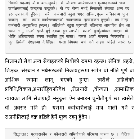
चिवको पदलाई योग्य बनाउनुपर्छ। यो योग्यता कार्यसम्पादन मूल्याङ्कनको भन्दा 
कार्यक्षमतालाई केन्द्रमा राख्नुपर्छ। यो पद योग्य नभई निजामती सेवाका अन्य पद
हरु उत्तरदायी हुँदैनन्। सबै  कर्मचारी बढुवा भएर सचिव,मुख्य सचिवसम्म‌ पुग्न 
सक्छन्  तर  खराब कार्यसम्पादनको नकारात्मक मूल्याङ्कन हुनुपर्छ। तब मात्र 
कर्मचारी अनुशासित हुन्छन्। अहिलेको बढुवा प्रणाली नतिजामा आधारित छैन।आ
रक्षण लागू भएको झन्डै दुई दशक हुन लाग्यो। यसको पुनर्मूल्यांकन नभएमा यो 
भोलि अधिकारको रुपमा स्थापित हुन सक्छ। यसले अर्को समस्या निम्त्याउँछ । 
जुन छिमेकी देशहरुमा देखिँदैछ। यस्ता विषयमा चर्चा गर्ने साहस अहिले जरुरी छ
।
निजामती सेवा अन्य सेवाहरूको मियोको रुपमा रहन्छ। सैनिक, प्रहरी,
शिक्षक, संस्थान र अर्धसरकारी निकायहरूमा समेत यो नीति पूर्ण वा
आंशिक रुपमा लागू भएको हुन्छ। त्यसैले अहिलेको
प्रविधि,विकास,अन्तर्राष्ट्रियपरिवेश ,रोजगारी ,योग्यता ,सामाजिक
न्यायका लागि सेवाग्राही अनुकूल ऐन बनाउन चुनौतीपूर्ण छ। त्यसैले
यो अवसर पनि हो। यसमा कर्मचारीलाई मात्र गाली गर्ने र
राजनीतिलाई वक्र दृष्टिले हेर्ने मूल्य रहनु हुँदैन ।
  सिद्धान्तत: प्रशासकीय र फौजदारी अभियोगको परिभाषा फरक छ । नैतिक 