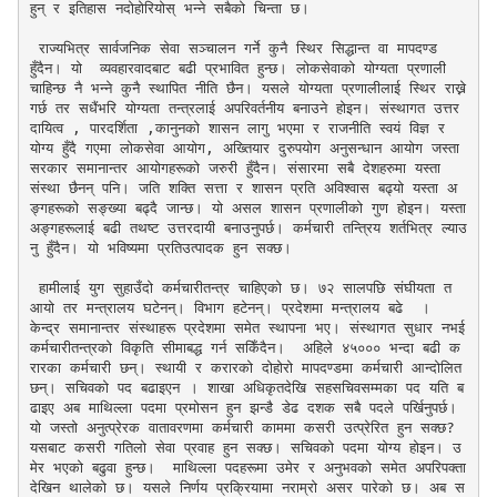
हुन् र इतिहास नदोहोरियोस् भन्ने सबैको चिन्ता छ।

 राज्यभित्र सार्वजनिक सेवा सञ्चालन गर्ने कुनै स्थिर सिद्धान्त वा मापदण्ड 
हुँदैन। यो  व्यवहारवादबाट बढी प्रभावित हुन्छ। लोकसेवाको योग्यता प्रणाली 
चाहिन्छ नै भन्ने कुनै स्थापित नीति छैन। यसले योग्यता प्रणालीलाई स्थिर राख्ने 
गर्छ तर सधैंभरि योग्यता तन्त्रलाई अपरिवर्तनीय बनाउने होइन। संस्थागत उत्तर
दायित्व , पारदर्शिता ,कानुनको शासन लागु भएमा र राजनीति स्वयं विज्ञ र 
योग्य हुँदै गएमा लोकसेवा आयोग, अख्तियार दुरुपयोग अनुसन्धान आयोग जस्ता 
सरकार समानान्तर आयोगहरूको जरुरी हुँदैन। संसारमा सबै देशहरुमा यस्ता 
संस्था छैनन् पनि। जति शक्ति सत्ता र शासन प्रति अविश्वास बढ्यो यस्ता अ
ङ्गहरूको सङ्ख्या बढ्दै जान्छ। यो असल शासन प्रणालीको गुण होइन। यस्ता 
अङ्गहरूलाई बढी तथष्ट उत्तरदायी बनाउनुपर्छ। कर्मचारी तन्त्रिय शर्तभित्र ल्याउ
नु हुँदैन। यो भविष्यमा प्रतिउत्पादक हुन सक्छ।

 हामीलाई युग सुहाउँदो कर्मचारीतन्त्र चाहिएको छ। ७२ सालपछि संघीयता त 
आयो तर मन्त्रालय घटेनन्। विभाग हटेनन्। प्रदेशमा मन्त्रालय बढे  । 
केन्द्र समानान्तर संस्थाहरू प्रदेशमा समेत स्थापना भए। संस्थागत सुधार नभई 
कर्मचारीतन्त्रको विकृति सीमाबद्ध गर्न सकिँदैन।  अहिले ४५००० भन्दा बढी क
रारका कर्मचारी छन्। स्थायी र करारको दोहोरो मापदण्डमा कर्मचारी आन्दोलित 
छन्। सचिवको पद बढाइएन । शाखा अधिकृतदेखि सहसचिवसम्मका पद यति ब
ढाइए अब माथिल्ला पदमा प्रमोसन हुन झन्डै डेढ दशक सबै पदले पर्खिनुपर्छ। 
यो जस्तो अनुत्प्रेरक वातावरणमा कर्मचारी काममा कसरी उत्प्रेरित हुन सक्छ?  
यसबाट कसरी गतिलो सेवा प्रवाह हुन सक्छ। सचिवको पदमा योग्य होइन। उ
मेर भएको बढुवा हुन्छ।  माथिल्ला पदहरूमा उमेर र अनुभवको समेत अपरिपक्ता  
देखिन थालेको छ। यसले निर्णय प्रक्रियामा नराम्रो असर पारेको छ। अब स