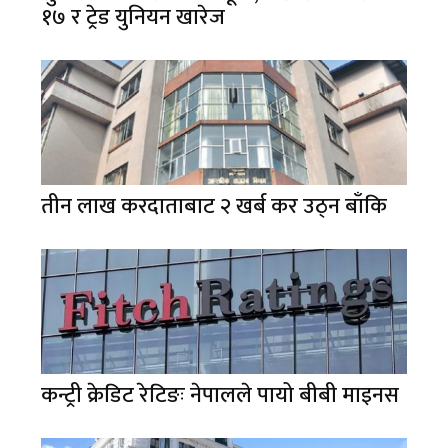
१७ र ट्रेड युनियन खारेज
तीन लाख करदाताबाट २ खर्ब कर उठ्न बाँकि
कन्ट्री क्रेडिट रेटिङः नेपालले पायो बीबी माइनस